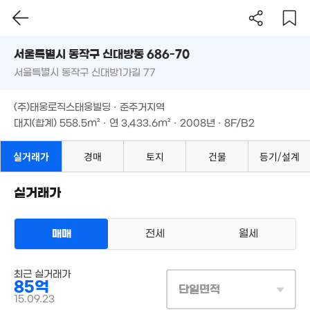
서울시 동작구 신대방동 686-70
75억
서울특별시 동작구 신대방1가길 77
도로명
'26. 06
12.3억
6.9억
59m²
서울특별시 동작구 신대방동 686-70
필터
매물 탐색
67m²
70억
(주)태웅로직스태웅빌딩 · 준주거지역
서울특별시 동작구 신대방1가길 77
'17. 09
대지(합계)
558.5m²
· 연
3,433.6m²
· 2008년 · 8F/B2
20.8억
'20. 10
(주)태웅로직스태웅빌딩 · 준주거지역
대지(합계)
558.5m²
· 연
3,433.6m²
· 2008년 · 8F/B2
실거래가
경매
토지
건물
등기/설계
2.7억
61m²
실거래가
330억
매매
전세
월세
'24. 04
상업용건물
최근 실거래가
매매 85억
실거래
85억
대지
559m²
/
연
3,434m²
단일면적
계약일 '15. 09
15.09.23