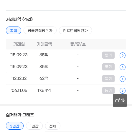
18.7억
'20. 07
월 6만
12.75억
거래내역
(4건)
35m²
116m²
3.78억
총액
공급면적당단가
전용면적당단가
'13. 11
7.1억
거래일
거래금액
동/층/호
84m²
'15.09.23
85억
-
11.75억
등기
'22. 05
21억
12억
'15.09.23
85억
-
등기
'24. 06
'22. 06
'12.12.12
62억
-
등기
20.5억
'26. 06
'06.11.05
17.64억
-
등기
m²
30m
실거래가 그래프
3년간
1년간
전체