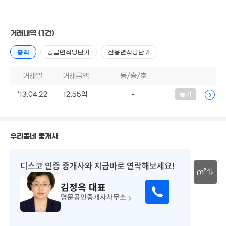
1,200만
거래내역
(1건)
'21. 07
3.6억
'21. 12
총액
공급면적당단가
전용면적당단가
거래일
거래금액
동/층/호
'13.04.22
12.55억
-
등기
2,900만
우리동네 중개사
1.37억
'09. 07
'09. 07
9,500만
2.15억
'06. 11
'21. 08
디스코 인증 중개사
와 지금바로 연락해보세요!
3.01억
m²
'09. 07
김정옥
대표
30m
7,900만
명문공인중개사사무소
1,000만
'10. 03
'12. 10