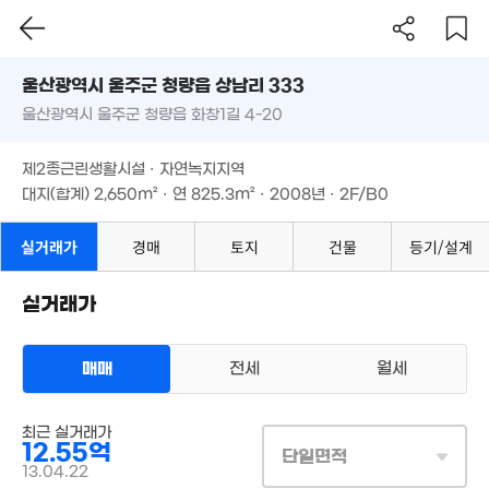
울산시 울주군 청량읍 상남리 333
울산광역시 울주군 청량읍 화창1길 4-20
도로명
2,600만
'21. 01
울산광역시 울주군 청량읍 상남리 333
필터
매물 탐색
제2종근린생활시설 · 자연녹지지역
울산광역시 울주군 청량읍 화창1길 4-20
대지(합계)
2,650m²
· 연
825.3m²
· 2008년 · 2F/B0
2.95억
4억
'14. 02
'17. 07
제2종근린생활시설 · 자연녹지지역
5
1,300만
대지(합계)
2,650m²
· 연
825.3m²
· 2008년 · 2F/B0
'19.
'08. 08
실거래가
경매
토지
건물
등기/설계
13.15억
'26. 05
실거래가
680만
매매
전세
월세
'18. 11
상업용건물
매매 12억 5503만원
실거래
최근 실거래가
대지
2,650m²
/
연
770m²
12.55억
계약일 '13. 04
단일면적
13.04.22