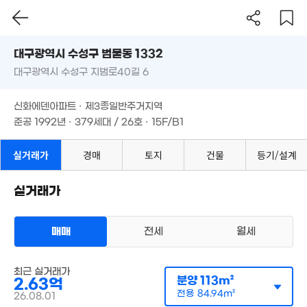
6.55억
9,500만
경매
'07. 10
60m²
대구시 수성구 범물동 1332
2.75억
2.
253m²
대구광역시 수성구 지범로40길 6
도로명
11
37억
'21. 10
대구광역시 수성구 범물동 1332
필터
매물 탐색
신화에덴아파트 · 제3종일반주거지역
대구광역시 수성구 지범로40길 6
준공 1992년 · 379세대 / 26호 · 15F/B1
100억
0m²
8.45억
447m²
신화에덴아파트 · 제3종일반주거지역
75억
6,000만
준공 1992년 · 379세대 / 26호 · 15F/B1
'17. 03
매물
563.08억
61m²
'15. 12
3.05억
실거래가
경매
토지
건물
등기/설계
231m²
23.7억
실거래가
'10. 04
18.1억
65m²
매매
전세
월세
2.58억
100m²
아파트
최근 실거래가
매매 2억 6300만원
실거래
분양
113m²
2.63억
공급
113m²
/
전용
85m²
계약일 '26. 08
전용
84.94m²
5.95억
26.08.01
2.67억
'14. 12