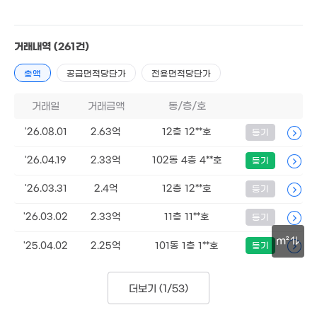
102m²
5.7억
'15. 09
거래내역
(261건)
총액
공급면적당단가
전용면적당단가
10.1억
8.5억
'20. 05
'18. 11
5.9억
거래일
거래금액
동/층/호
'25. 07
5.03억
'26.08.01
2.63억
12층 12**호
등기
5.4억
'15. 03
'20. 08
2.63억
5.7억
'26.04.19
2.33억
102동 4층 4**호
등기
109m²
'20. 09
'26.03.31
2.4억
12층 12**호
등기
2.61억
'22. 08
'26.03.02
2.33억
11층 11**호
등기
2.4억
m²
'25.04.02
2.25억
101동 1층 1**호
등기
'13. 08
1.43억
89m²
50m
2.23억
더보기 (
1/53
)
'13. 09