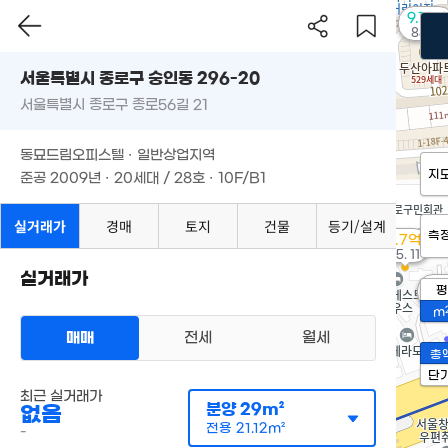
9.18억
88m²
서울특별시 종로구 숭인동 296-20
서울특별시 종로구 종로56길 21
동묘드림오피스텔 · 일반상업지역
지
준공 2009년 · 20세대 / 28호 · 10F/B1
실거래가
경매
토지
건물
등기/설계
측
6.7억
'15. 11
실거래가
2.
평
46
m
매매
전세
월세
총
단
최근 실거래가
분양
29m²
없음
전용
21.12m²
-