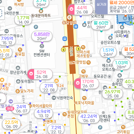
3.7억
월세 2000
실거래
29m²
44억
공급
28m²
/
계약일 '26. 07
'26. 08
1.77억
'14. 09
월 60만
29m²
5,858만
7.95억
20m²
'15. 12
월 5
1.51억
6.5억
30m
24m²
22. 01
1.03억
28m²
52억
'26. 08
170억
40.
21억
'26. 07
'25.
'22. 08
26.97억
'25. 08
억
7
24억
매물
'06. 07
4.94억
8.
'13. 12
42.24억
'25
'06. 03
22.5억
'06. 09
7.2억
'22. 12