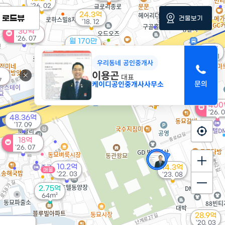
'26. 02
29억
6.88억
24.3억
m²
'24. 02
로드뷰
건물보기
'18. 12
30억
'26. 07
월 170만
63m²
21억
'23. 11
우리동네 공인중개사
이용곤
19.5억
대표
매물
'14. 01
7
케이디공인중개사사무소
400
'26. 
48.36억
'17. 09
18억
'26. 07
10.2억
14.3억
매물
'22. 03
'23. 08
2.75억
64m²
28.9억
'20. 03