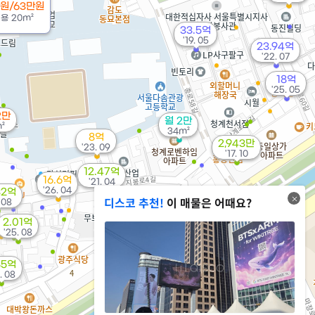
만원/63만원
전용
20m²
33.5억
'19. 05
23.94억
'22. 07
18억
'25. 05
2만
월 2만
²
34m²
8억
2,943만
'23. 09
'17. 10
12.47억
16.6억
'21. 04
'26. 04
32억
디스코 추천!
이 매물은 어때요?
 08
2.01억
'25. 08
85억
3.3억
. 08
11억
50m²
'11. 09