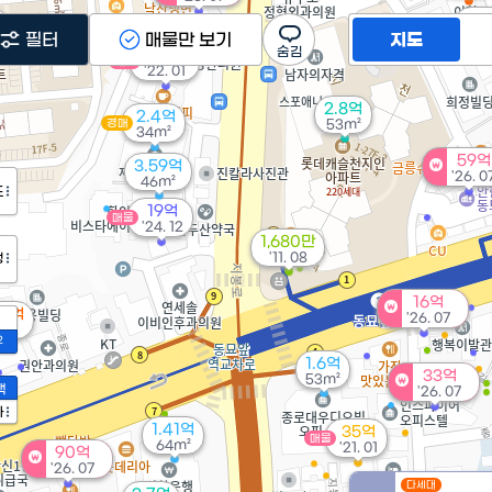
3.
43
필터
매물만 보기
지도
14.5억
매물
'22. 01
2.8억
2.4억
경매
53m²
34m²
59억
3.59억
'26. 0
46m²
도
19억
매물
'24. 12
1,680만
'11. 08
정
16억
55억
'26. 07
m²
2
1.6억
33억
53m²
액
'26. 07
가
1.41억
35억
매물
64m²
'21. 01
90억
'26. 07
다세대