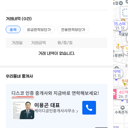
거래내역
(0건)
15.6억
'21. 12
총액
공급면적당단가
전용면적당단가
거래일
거래금액
동/층/호
1
'
거래 내역이 없습니다.
29억
'21. 11
우리동네 중개사
디스코 인증 중개사
와 지금바로 연락해보세요!
40
'26. 0
이용곤
대표
케이디공인중개사사무소