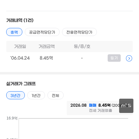
7.3억
19.15억
'20. 11
'19. 01
22억
'15. 07
'16. 08
1.6억
26억
7.2억
9억
거래내역
(1건)
60m²
'20. 12
'24. 11
183m²
월 53만
3.95억
총액
공급면적당단가
전용면적당단가
41m²
77m²
5.17억
25.3
거래일
거래금액
85m²
동/층/호
2.9억
'21. 0
36m²
100억
'26. 07
'06.04.24
8.45억
-
3.3억
등기
4.3억
35m²
54m²
3.1억
4.7억
63m²
98m²
3.15억
'18. 11
29.8억
실거래가 그래프
'24. 05
3.78억
4.18억
65m²
6.5
3년간
1년간
전체
55m²
'07. 
2.8억
65m²
2026.08
매매
8.45억
(2006.04)
m²
2억
2.5억
전세 거래없음
54m²
45m²
3.96억
30m
16.9억
76m²
18.5억
'20. 11
1.45억
54m²