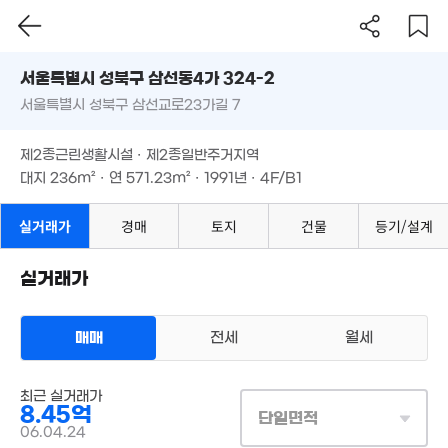
9.7억
서울시 성북구 삼선동4가 324-2
106m²
서울특별시 성북구 삼선교로23가길 7
도로명
서울특별시 성북구 삼선동4가 324-2
필터
매물 탐색
제2종근린생활시설 · 제2종일반주거지역
서울특별시 성북구 삼선교로23가길 7
대지
236m²
· 연
571.23m²
· 1991년 · 4F/B1
제2종근린생활시설 · 제2종일반주거지역
월 170만
6억
대지
236m²
· 연
571.23m²
· 1991년 · 4F/B1
물
월 75만
82m²
'12. 04
49m²
실거래가
경매
토지
건물
등기/설계
108.7억
0m²
실거래가
7.4억
'06. 12
13.99억
매매
전세
월세
'06. 03
13억
9.5억
'14. 07
'26. 06
상업용건물
9.34억
매매 8억 4500만원
최근 실거래가
월 70만
실거래
'21. 03
8.45억
대지
236m²
/
연
571m²
23m²
단일면적
4.15억
계약일 '06. 04
06.04.24
'08. 03
19.5억