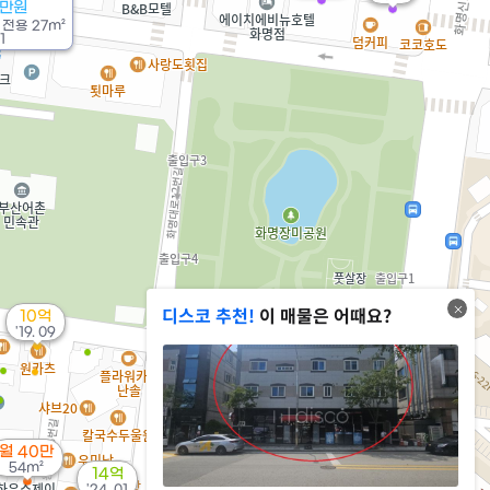
0만원
/
전용
27m²
1
디스코 추천!
이 매물은 어때요?
10억
'19. 09
월 40만
54m²
14억
'24. 01