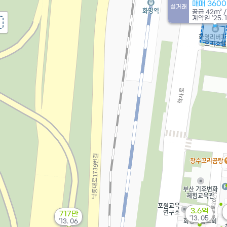
매매 360
실거래
공급
42m²
계약일 '25. 1
3.6억
717만
'13. 05
'13. 06