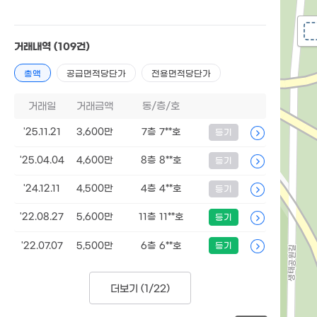
거래내역
(109건)
총액
공급면적당단가
전용면적당단가
거래일
거래금액
동/층/호
'25.11.21
3,600만
7층 7**호
등기
'25.04.04
4,600만
8층 8**호
등기
'24.12.11
4,500만
4층 4**호
등기
'22.08.27
5,600만
11층 11**호
등기
'22.07.07
5,500만
6층 6**호
등기
더보기 (
1/22
)