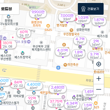
8,000만
로드뷰
건물보기
46m²
9,900만
67m²
7,000만
1.03억
33m²
매물
1.87억
139m²
169m²
60억
'26. 07
4.7억
2억
71m²
180억
141m²
'26. 08
4.01억
1.8억
70m²
3.7억
133m²
193m²
600만
84억
0m²
매물
4,400만
'22. 02
2,480만
43m²
55m²
1.45억
08억
119m²
m²
92억
37.75억
'22. 09
4.34억
'21. 02
1.5억
303m²
85m²