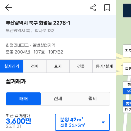
부산광역시 북구 화명동 2278-1
부산광역시 북구 학사로 132
화명리버파크 · 일반상업지역
지
준공 2004년 · 107호 · 13F/B2
실거래가
경매
토지
건물
등기/설계
측
실거래가
평
m
매매
전세
월세
총
단
최근 실거래가
분양
42m²
3,600만
전용
26.95m²
25.11.21