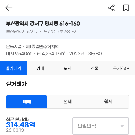
부산시 강서구 명지동 616-160
부산광역시 강서구 르노삼성대로 681-2
도로명
부산광역시 강서구 명지동 616-160
필터
매물 탐색
운동시설 · 제1종일반주거지역
부산광역시 강서구 르노삼성대로 681-2
대지
9,540m²
· 연
4,254.17m²
· 2023년 · 3F/B0
운동시설 · 제1종일반주거지역
대지
9,540m²
· 연
4,254.17m²
· 2023년 · 3F/B0
실거래가
경매
토지
건물
등기/설계
실거래가
매매
전세
월세
상업용건물
매매 314억 4830만원
실거래
대지
9,540m²
/
연
938m²
최근 실거래가
계약일 '26. 03
314.48억
단일면적
26.03.13