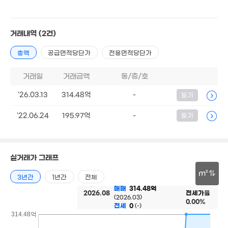
거래내역
(2건)
7.7
103.16억
'22. 0
총액
공급면적당단가
전용면적당단가
'26. 03
3.8억
거래일
거래금액
동/층/호
'21. 05
62.52억
'26. 03
'26.03.13
314.48억
-
등기
3.5억
'23. 10
'22.06.24
195.97억
-
등기
1.25
71m²
실거래가 그래프
2,189만
m²
3년간
1년간
전체
'17. 05
1.05억
매매
314.48억
72m²
30m
2026.08
전세가율
(2026.03)
0.00%
전세
0
(-)
314.48억