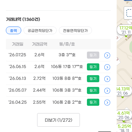
거래내역
(1360건)
17.12
총액
공급면적당단가
전용면적당단가
'21. 11
거래일
거래금액
동/층/호
'26.07.25
2.6억
3층 3**호
등기
'26.06.15
2.6억
106동 17층 17**호
등기
'26.06.13
2.72억
103동 8층 8**호
등기
34.13억
'26.05.07
2.44억
106동 3층 3**호
등기
'21. 06
'26.04.25
2.55억
106동 2층 2**호
등기
4.61억
'20. 06
더보기 (
1/272
)
5.25억
'18. 11