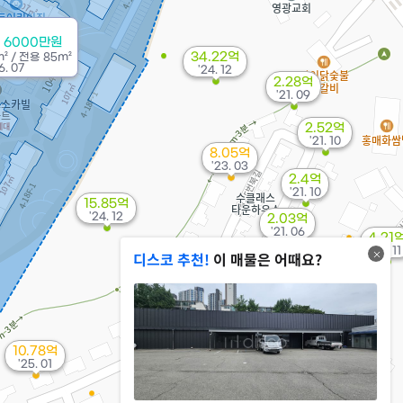
 6000만원
34.22억
m²
/
전용
85m²
. 07
'24. 12
2.28억
'21. 09
2.52억
'21. 10
8.05억
'23. 03
2.4억
'21. 10
15.85억
'24. 12
2.03억
'21. 06
4.21
'21. 11
디스코 추천!
이 매물은 어때요?
10.78억
'25. 01
1.5억