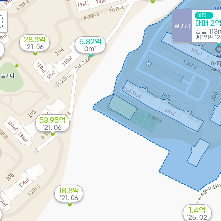
아파트
매매 2억
실거래
공급
113
계약일 '26
28.3억
5.82억
억
'21. 06
0m²
53.95억
'21. 06
18.8억
'21. 06
1.4억
'25. 02