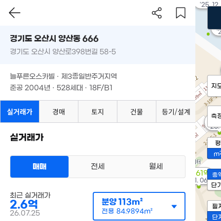
'25. 12
3
'
경기도 오산시 양산동 666
경기도 오산시 양산로398번길 58-5
늘푸른오스카빌 · 제3종일반주거지역
지
준공 2004년 · 528세대 · 18F/B1
실거래가
경매
토지
건물
등기/설계
측
2
'23.
실거래가
평
m
매매
전세
월세
15.61억
총
'21. 06
단
최근 실거래가
분양
113m²
2.6억
필
전용
84.9894m²
26.07.25
단