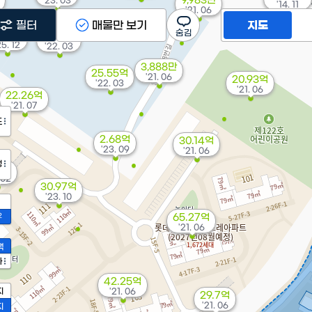
9,983만
'23. 03
'14. 11
'21. 06
필터
매물만 보기
지도
.92억
37.12억
25. 12
'22. 03
3,888만
25.55억
'21. 06
20.93억
'22. 03
'21. 06
22.26억
'21. 07
도
2.68억
30.14억
'23. 09
'21. 06
정
5억
 02
30.97억
'23. 10
2
65.27억
'21. 06
액
가
42.25억
지
'21. 06
29.7억
'21. 06
지