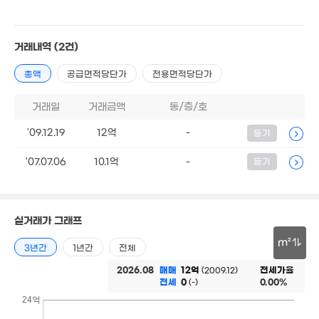
128m²
48m²
1.77억
.05억
3.18억
9,000만
81m²
8. 09
'25. 09
거래내역
(2건)
43m²
총액
공급면적당단가
전용면적당단가
4,700만
8,00
43m²
44m
거래일
거래금액
3.85억
동/층/호
'21. 03
5,500만
3.7억
41m²
'09.12.19
12억
-
등기
'06. 02
8,000만
49m²
'07.07.06
10.1억
-
등기
6,400만
6,500만
36m²
43m²
1.57억
62m²
실거래가 그래프
8,300만
9,600만
37m²
45m²
m²
3년간
1년간
전체
4.2억
4.3억
월 30만
30m
2026.08
매매
12억
전세가율
(2009.12)
'20. 07
'22. 05
50m²
전세
0
0.00%
(-)
24억