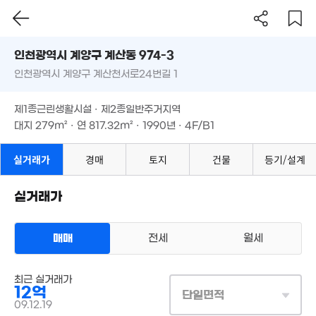
8,000만
인천시 계양구 계산동 974-3
60m²
인천광역시 계양구 계산천서로24번길 1
도로명
6,448만
.25억
인천광역시 계양구 계산동 974-3
필터
매물 탐색
22m²
2.73억
21. 11
3.2억
제1종근린생활시설 · 제2종일반주거지역
'10. 03
80m²
인천광역시 계양구 계산천서로24번길 1
대지
279m²
· 연
817.32m²
· 1990년 · 4F/B1
4.8억
제1종근린생활시설 · 제2종일반주거지역
5.75억
'21. 06
'17. 01
대지
279m²
· 연
817.32m²
· 1990년 · 4F/B1
7,700만
8,100만
'11. 07
81억
9.4억
43m²
실거래가
경매
토지
건물
등기/설계
3.2억
. 08
'21. 01
'10. 08
4.05억
12억
6,000만
실거래가
'20. 12
8.5억
'20. 12
37m²
'21. 02
,500만
매매
전세
6.15억
월세
40m²
월 26만
'24. 07
33m²
상업용건물
3.62억
2.
1.3억
최근 실거래가
매매 12억
'23. 07
'06.
실거래
48m²
4억
12억
7.95억
대지
279m²
/
연
817m²
단일면적
'22. 04
계약일 '09. 12
'21. 02
09.12.19
1.4억
1.15억