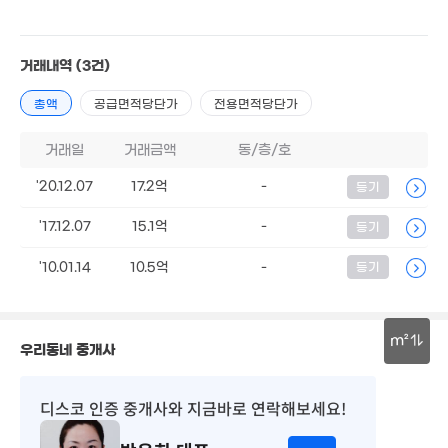
55m²
2.2억
36m²
3.4
58m
4.15억
77m²
25억
거래내역
(3건)
12.4억
'26. 06
월 32만
'16. 08
7.7억
95m²
총액
공급면적당단가
전용면적당단가
'09. 06
16.2억
'21. 03
거래일
거래금액
동/층/호
1.05
5.6억
'20.12.07
17.2억
-
49m²
3.55억
월 75만
등기
57m²
'16. 08
63m²
'17.12.07
15.1억
-
1.5억
등기
50억
9.5억
3. 04
'26. 07
'19. 03
월 3만
'10.01.14
10.5억
-
등기
13.3억
27m²
4.75억
'18. 05
'19. 11
.5억
8m²
월 21
월 70만
16.5억
69m
49m²
월 53만
m²
'21. 01
우리동네 중개사
65m²
45억
3.55억
3m²
6.1억
30m
73m²
'13. 03
디스코 인증 중개사
와 지금바로 연락해보세요!
4.47억
82m²