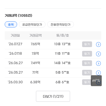
공급
59m²
/
전용
45m²
계약일 '26. 07
3.98억
2.75억
거래내역
(1055건)
50m²
53m²
총액
공급면적당단가
전용면적당단가
6.75억
3.1억
83m²
58m²
월 6만
거래일
거래금액
동/층/호
44m²
월 6만
'26.07.27
7.65억
13층 13**호
등기
40m²
2.7억
7.75억
9.92억
41m²
'26.07.18
7.8억
11층 11**호
80m²
등기
'21. 02
7.3
6,000만
'26.06.27
7.49억
14층 14**호
등기
108
'17. 05
'26.05.27
7.1억
5층 5**호
등기
102.89억
5.2억
'16. 04
86m²
m²
'26.03.30
6.38억
6층 6**호
등기
7.45
100m
3.2억
106m
58m²
5.73억
더보기 (
1/211
)
'07. 10