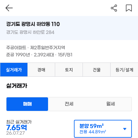
'13. 03
4.22억
경기도 광명시 하안동 110
'23. 11
28.01억
경기도 광명시 하안로 284
도로명
'22. 02
경기도 광명시 하안동 110
필터
매물 탐색
6억
1.9
주공아파트 · 제2종일반주거지역
경기도 광명시 하안로 284
'24. 01
'23. 
준공 1990년 · 2,392세대 · 15F/B1
4억
178m²
주공아파트 · 제2종일반주거지역
준공 1990년 · 2,392세대 · 15F/B1
5.25억
8.05억
실거래가
경매
토지
건물
등기/설계
229m²
83m²
4.3억
4.49억
57m²
74m²
실거래가
3.4억
56m²
매매
전세
월세
15.2억
1.05억
621m²
91m²
최근 실거래가
분양
59m²
7.65억
2억
아파트
102m²
전용
44.89m²
26.07.27
매매 7억 8000만원
실거래