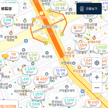
2.48억
4억
5,008만
97m²
'24. 
'23. 04
로드뷰
건물보기
1.95억
80m²
2.9억
75m²
월 11만
39m²
1.55억
2,915만
73m²
'21. 04
1억
6.5억
경매
29m²
'10. 11
1.54억
1.3억
억
77m²
70m²
m²
2.24억
16.9억
97m²
'15. 05
4,500만
월 45만
2.4억
'24. 11
49m²
92m²
1.25억
90m²
2.12억
월 63만
101m²
2.05억
30m²
만원/30만원
72m²