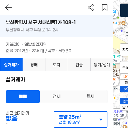
1.58억
65m²
부산광역시 서구 서대신동1가 108-1
부산광역시 서구 부용로 14-24
카멜리아 · 일반상업지역
지
준공 2012년 · 23세대 / 4호 · 6F/B0
3.75억
109m²
실거래가
경매
토지
건물
등기/설계
측
1.
실거래가
1.62억
98
평
91m²
m
매매
전세
월세
총
단
3.5억
최근 실거래가
'25. 05
분양
25m²
없음
전용
18.3m²
-