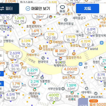
'14. 04
2.05억
3.5억
99m²
'26. 01
15.6억
필터
매물만 보기
지도
'15. 09
4억
월 32만
2.55억
'26. 06
28m²
'12. 10
1.26억
'24. 09
6.8억
1.4억
'26. 01
85m²
12억
1.95억
'20. 08
'15. 08
3.13억
도
4.15억
'16. 06
'07. 12
월 35만
2.63억
34m²
정
'11. 07
2
89억
57
5.1억
m²
4,000만
'20. 10
2.22억
47m²
94m²
2
8.1억
'24. 10
2.2억
1.7억
액
91m²
1.38억
70m²
가
63m²
4.5억
400만
'14. 08
'21. 03
다세대
월세 500
실거래