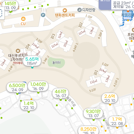
공급
23m²
145만
계약일 '26. 
'13. 09
5.65억
115m²
1,040만
6,500만
'16. 09
'24. 09
461만
'16. 07
2.6억
'20. 10
1.4억
'22. 10
9,301만
'13. 07
1.7억
'22. 08
8,250만
'25. 10