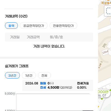
거래내역
(0건)
총액
공급면적당단가
전용면적당단가
거래일
거래금액
동/층/호
거래 내역이 없습니다.
실거래가 그래프
3년간
1년간
전체
2026.08
매매
0
전세가율
(-)
전세
4,500만
0.00%
(2019.12)
2,000만
9,000만
'16. 07
4,500만