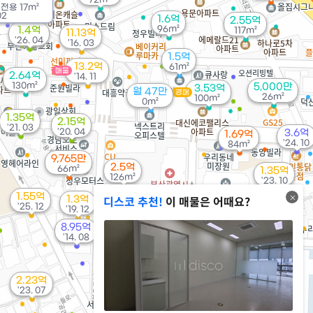
/
전용
17m²
02
1.6억
2.55억
96m²
1.4억
117m²
11.13억
'26. 04
'16. 03
1.5억
13.2억
61m²
매물
2.64억
'14. 11
130m²
5,000만
3.53억
월 47만
경매
26m²
100m²
0m²
1.35억
2.15억
'21. 03
'20. 04
3.6억
1.69억
'24. 10
84m²
9,765만
2.5억
66m²
1.35억
126m²
'23. 10
1.55억
디스코 추천!
이 매물은 어때요?
1.3억
월 35만
'25. 12
'19. 12
21m²
8.95억
월 33만
월 33만
'14. 08
18m²
18m²
4.4억
2.23억
'22. 04
'23. 07
8,200만
'17. 05
1.8억
1.53억