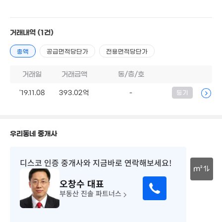
거래내역
(1건)
총액
공급면적당단가
전용면적당단가
300만
15.8억
매물
'21. 12
'16. 04
거래일
거래금액
동/층/호
4.7억
'19.11.08
393.02억
-
등기
111m²
우리동네 중개사
.53억
디스코 인증 중개사
와 지금바로 연락해보세요!
20. 12
m²
오창수
대표
8.6억
30m
부동산 진솔 파트너스
'19. 04