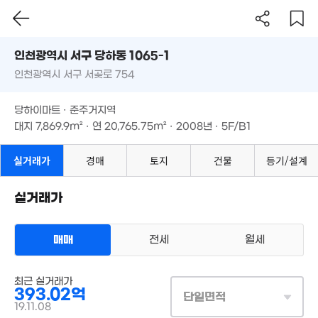
인천시 서구 당하동 1065-1
인천광역시 서구 서곶로 754
도로명
인천광역시 서구 당하동 1065-1
필터
매물 탐색
당하이마트 · 준주거지역
인천광역시 서구 서곶로 754
대지
7,869.9m²
· 연
20,765.75m²
· 2008년 · 5F/B1
12.1억
'19. 10
당하이마트 · 준주거지역
대지
7,869.9m²
· 연
20,765.75m²
24.9억
· 2008년 · 5F/B1
'22. 06
실거래가
경매
토지
건물
등기/설계
실거래가
280.0
'19. 11
매매
전세
월세
상업용건물
최근 실거래가
매매 393억 201만원
실거래
393.02억
대지
7,870m²
/
연
20,766m²
단일면적
계약일 '19. 11
19.11.08