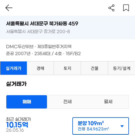
서울시 서대문구 북가좌동 459
1.65억
6.8억
34m²
14.81억
서울특별시 서대문구 증가로 200-8
'20. 01
도로명
매물
'18. 05
서울특별시 서대문구 북가좌동 459
필터
매물 탐색
2.39억
DMC두산위브 · 제3종일반주거지역
41m²
2억
서울특별시 서대문구 증가로 200-8
준공 2007년 · 235세대 / 4호 · 15F/B2
64m²
1.87억
2.1억
3.17억
51m²
DMC두산위브 · 제3종일반주거지역
1.16억
33m²
63m²
34m²
준공 2007년 · 235세대 / 4호 · 15F/B2
4.98억
3.2억
85m²
1.6억
'18. 09
51m²
실거래가
경매
토지
건물
등기/설계
3.6억
75m²
2.18억
56m²
3.63억
실거래가
57m²
2.15억
1.77억
1.9억
58m²
2.1억
43m²
57m²
73m²
매매
전세
월세
8억
아파트
'21. 09
매매 10억 1500만원
실거래
최근 실거래가
공급
109m²
/
전용
85m²
분양
109m²
10.15억
계약일 '26. 05
전용
84.9623m²
26.05.16