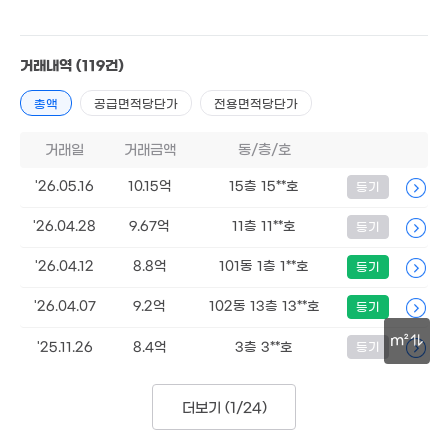
거래내역
(119건)
6.22억
'13. 09
총액
공급면적당단가
전용면적당단가
8.6억
5.28억
238m²
55m²
거래일
거래금액
동/층/호
'26.05.16
10.15억
15층 15**호
등기
'26.04.28
9.67억
11층 11**호
등기
'26.04.12
8.8억
101동 1층 1**호
등기
'26.04.07
9.2억
102동 13층 13**호
등기
.18억
0m²
m²
'25.11.26
8.4억
3층 3**호
등기
30m
더보기 (
1/24
)