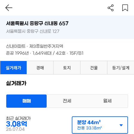
'25. 01
서울시 중랑구 신내동 657
8,300만
33m²
서울특별시 중랑구 신내로 127
도로명
서울특별시 중랑구 신내동 657
필터
매물 탐색
신내아파트 · 제3종일반주거지역
서울특별시 중랑구 신내로 127
준공 1996년 · 1,649세대 / 42호 · 15F/B1
35억
'16. 03
신내아파트 · 제3종일반주거지역
준공 1996년 · 1,649세대 / 42호 · 15F/B1
9억
125m²
실거래가
경매
토지
건물
등기/설계
7억
93m²
실거래가
매매
전세
월세
아파트
최근 실거래가
매매 3억 2700만원
실거래
분양
44m²
3.08억
공급
44m²
/
전용
33m²
전용
33.18m²
계약일 '26. 07
26.07.04