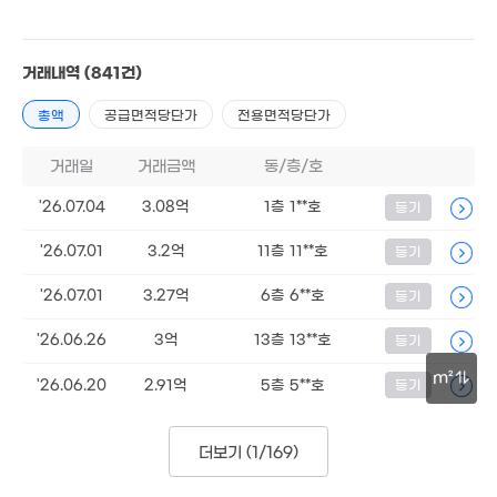
거래내역
(841건)
총액
공급면적당단가
전용면적당단가
거래일
거래금액
동/층/호
'26.07.04
3.08억
1층 1**호
등기
'26.07.01
3.2억
11층 11**호
등기
'26.07.01
3.27억
6층 6**호
등기
9,350만
37m²
'26.06.26
3억
13층 13**호
등기
m²
'26.06.20
2.91억
5층 5**호
등기
5.4억
79m²
50m
더보기 (
1/169
)