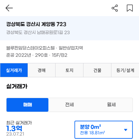
경상북도 경산시 계양동 723
경상북도 경산시 남매공원로1길 23
도로명
경상북도 경산시 계양동 723
필터
매물 탐색
블루핀임당스테이오피스텔 · 일반상업지역
경상북도 경산시 남매공원로1길 23
준공 2022년 · 290호 · 15F/B2
블루핀임당스테이오피스텔 · 일반상업지역
준공 2022년 · 290호 · 15F/B2
실거래가
경매
토지
건물
등기/설계
실거래가
매매
전세
월세
오피스텔
최근 실거래가
매매 1억 1100만원
실거래
분양
0m²
1.3억
공급
37m²
/
전용
19m²
계약일 '26. 01
전용
18.81m²
23.07.21