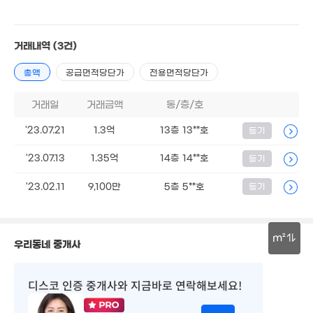
5.7억
11.85억
'19. 10
'20. 04
거래내역
(3건)
4.6억
총액
공급면적당단가
전용면적당단가
'19. 09
13.6억
거래일
거래금액
동/층/호
'20. 09
9.3억
'23.07.21
1.3억
13층 13**호
'19. 05
등기
'23.07.13
1.35억
14층 14**호
등기
'23.02.11
9,100만
5층 5**호
등기
5.97억
'23. 07
10.5억
'19. 06
m²
우리동네 중개사
5.79억
30m
'23. 06
8억
디스코 인증 중개사
와 지금바로 연락해보세요!
'20. 11