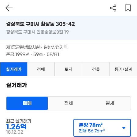
'23. 10
19.09억
'16. 09
'15. 03
'16. 09
경상북도 구미시 황상동 305-42
경상북도 구미시 인동중앙로3길 19
도로명
11.2억
23.92억
1.54억
'22. 07
'22. 07
경상북도 구미시 황상동 305-42
필터
매물 탐색
'13. 03
제1종근린생활시설 · 일반상업지역
경상북도 구미시 인동중앙로3길 19
25.53억
준공 1999년 · 59호 · 5F/B1
'21. 10
3.07억
제1종근린생활시설 · 일반상업지역
2.3억
'12. 01
'15. 08
준공 1999년 · 59호 · 5F/B1
6.27억
5.5억
150m²
'21. 01
실거래가
경매
토지
건물
등기/설계
2.55억
'26. 08
22.3억
실거래가
27억
'22. 04
3,700만
'18. 10
69m²
2.48억
5억
매매
전세
'23. 07
월세
'13. 08
50억
상가사무실
'18. 07
최근 실거래가
매매 1억 2570만원
실거래
분양
78m²
1.26억
공급
78m²
/
전용
57m²
계약일 '18. 12
전용
56.76m²
18.12.02