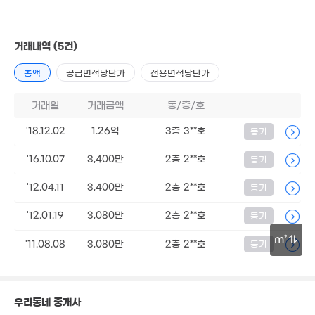
3.5억
4,500만
'23. 06
10억
'08. 10
'08. 11
거래내역
(5건)
16억
9,300만
총액
공급면적당단가
전용면적당단가
'16. 03
'15. 12
5억
1.47억
거래일
거래금액
동/층/호
'11. 05
'11. 07
7.78억
'20. 02
24.34억
'18.12.02
1.26억
3층 3**호
등기
'25. 11
4.6억
'16.10.07
3,400만
2층 2**호
등기
946만
'12. 07
4. 03
7억
'12.04.11
3,400만
2층 2**호
등기
950만
'11. 11
43m²
'12.01.19
3,080만
2층 2**호
등기
2,600만
m²
'11.08.08
3,080만
2층 2**호
등기
'13. 05
23.62억
30m
'06. 10
우리동네 중개사