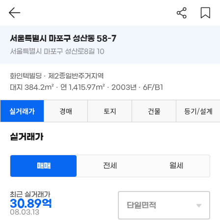
서울시 마포구 성산동 58-7
서울특별시 마포구 성산로8길 10
도로명
서울특별시 마포구 성산동 58-7
필터
매물 탐색
화인텍빌딩 · 제2종일반주거지역
서울특별시 마포구 성산로8길 10
대지
384.2m²
· 연
1,415.97m²
· 2003년 · 6F/B1
화인텍빌딩 · 제2종일반주거지역
대지
384.2m²
· 연
1,415.97m²
· 2003년 · 6F/B1
실거래가
경매
토지
건물
등기/설계
실거래가
1
38
매매
전세
월세
48.4억
'18. 10
23.75억
상업용건물
'17. 12
최근 실거래가
매매 30억 8900만원
실거래
30.89억
대지
384m²
/
연
1,416m²
단일면적
6.9억
계약일 '08. 03
25억
08.03.13
매물
80m²
월 54만
'09. 06