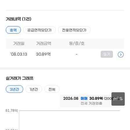
21m²
29억
8.1억
36.7억
매물
'21. 06
61m²
'18. 09
3.5억
거래내역
(1건)
66m²
월 37만
3.7억
45m²
2.3억
11.5억
총액
공급면적당단가
전용면적당단가
94m²
47m²
'25. 04
35억
거래일
거래금액
동/층/호
'26. 07
2.13억
30억
매물
51m²
'22. 01
'08.03.13
30.89억
-
등기
월 10만
6억
2.55억
31m²
2.7억
97m²
73m²
30m²
4.5억
0m²
3.8
실거래가 그래프
월 20만
53m
3.4억
3억
2.75억
53m²
69m²
45m²
52m²
3년간
1년간
전체
2026.08
매매
30.89억
(2008.03)
m²
12
.35억
3.8억
전세 거래없음
'26.
45m²
69m²
30m
61.78억