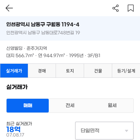
45.18억
24.
'12. 09
인천시 남동구 구월동 1194-4
'20.
2.2억
85.5억
인천광역시 남동구 남동대로748번길 19
도로명
104m²
'12. 09
1.3
인천광역시 남동구 구월동 1194-4
필터
매물 탐색
125
신영빌딩 · 준주거지역
월 45만
인천광역시 남동구 남동대로748번길 19
대지
566.7m²
· 연
944.97m²
· 1995년 · 3F/B1
46m²
1.19억
15.3억
68m²
'06. 12
신영빌딩 · 준주거지역
대지
566.7m²
· 연
944.97m²
· 1995년 · 3F/B1
실거래가
경매
토지
건물
등기/설계
7억
23.
'11. 08
'19.
실거래가
매매
전세
월세
24.8억
'13. 01
상업용건물
최근 실거래가
매매 18억
31.49억
실거래
18억
대지
567m²
/
연
945m²
단일면적
'22. 05
계약일 '07. 08
07.08.17