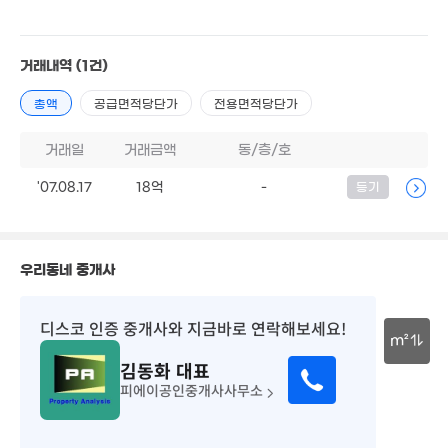
월 30만
1.45억
34m²
59m²
거래내역
(1건)
1.45억
61m²
총액
공급면적당단가
전용면적당단가
월 37만
24m²
20.3억
거래일
거래금액
동/층/호
'20. 02
1.8억
'07.08.17
18억
-
등기
3.22억
47m²
40억
103m²
'26. 01
10.5억
우리동네 중개사
'23. 03
9,000만
42m²
디스코 인증 중개사
와 지금바로 연락해보세요!
1.17억
7,200만
m²
66m²
45m²
김동화
대표
30m
피에이공인중개사사무소
5,500만
1.6억
25m²
89m²