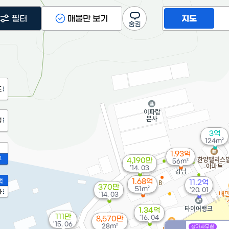
필터
매물만 보기
지도
도
정
3억
124m²
1.93억
2
4,190만
56m²
'14. 03
액
1.68억
11.2억
370만
51m²
'20. 01
가
'14. 03
1.34억
111만
'16. 04
8,570만
'15. 06
28m²
상가사무실