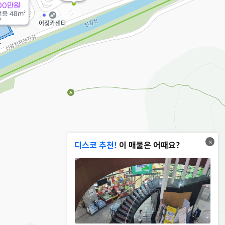
000만원
전용
48m²
9
디스코 추천!
이 매물은 어때요?