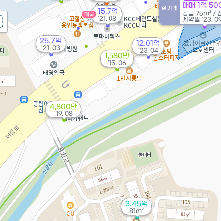
매매 1억 5
실거래
15.7억
공급
75m²
/
매물
'21. 08
계약일 '23. 0
25.7억
12.01억
'21. 03
'23. 04
1,580만
'15. 06
4,800만
'19. 08
3.45억
81m²