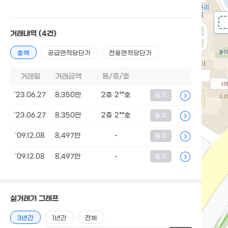
거래내역
(4건)
총액
공급면적당단가
전용면적당단가
거래일
거래금액
동/층/호
'23.06.27
8,350만
2층 2**호
등기
'23.06.27
8,350만
2층 2**호
등기
'09.12.08
8,497만
-
등기
'09.12.08
8,497만
-
등기
실거래가 그래프
3년간
1년간
전체