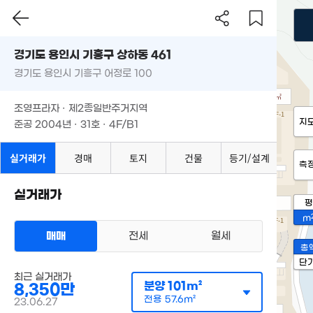
경기도 용인시 기흥구 상하동 461
경기도 용인시 기흥구 어정로 100
조영프라자 · 제2종일반주거지역
지
준공 2004년 · 31호 · 4F/B1
실거래가
경매
토지
건물
등기/설계
측
실거래가
평
m
매매
전세
월세
총
단
최근 실거래가
분양
101m²
8,350만
전용
57.6m²
23.06.27