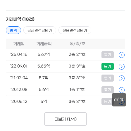
48억
3.25억
'20. 12
61m²
거래내역
(18건)
총액
공급면적당단가
전용면적당단가
거래일
거래금액
동/층/호
2.7억
41m²
'25.04.16
5.67억
2층 2**호
등기
'22.09.01
5.65억
3층 3**호
등기
10.1억
'22. 06
'21.02.04
5.7억
3층 3**호
등기
5,1
'19.
'20.12.08
5.6억
1층 1**호
등기
m²
'20.06.12
5억
3층 3**호
등기
9,913만
5.5억
'22. 06
92m²
30m
3.5억
더보기 (
1/4
)
38m²