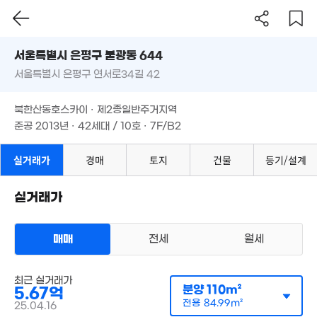
6억
1.79억
220m²
3.5억
서울시 은평구 불광동 644
32m²
'06. 12
2.2억
서울특별시 은평구 연서로34길 42
도로명
36m²
8.8억
서울특별시 은평구 불광동 644
필터
매물 탐색
'15. 02
2.7억
북한산동호스카이 · 제2종일반주거지역
70m²
서울특별시 은평구 연서로34길 42
준공 2013년 · 42세대 / 10호 · 7F/B2
3.5억
북한산동호스카이 · 제2종일반주거지역
.8억
48m²
1m²
준공 2013년 · 42세대 / 10호 · 7F/B2
7.06억
'18. 12
1.6억
실거래가
경매
토지
건물
등기/설계
52m²
2.5억
67m²
실거래가
4.45억
92m²
3억
2.
57m²
50
매매
전세
월세
1.5억
59m²
월 7
아파트
15.25억
38
최근 실거래가
매매 5억 6700만원
'17. 08
실거래
2억
분양
110m²
5.67억
공급
110m²
/
전용
85m²
2.79억
41m²
계약일 '25. 04
전용
84.99m²
25.04.16
38m²