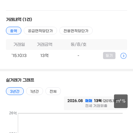
'17. 03
'20. 03
14.35억
'11. 08
1.57억
2.9억
거래내역
(1건)
1.24억
'10. 05
'19. 01
'20. 03
1.55억
1.4억
69m²
총액
공급면적당단가
전용면적당단가
82m²
2.8억
4.08억
거래일
거래금액
월 25만
동/층/호
'20. 03
'13. 03
30m²
1.3억
97m²
'15.10.13
13억
-
등기
월 38만
32m²
3.3억
'12. 04
실거래가 그래프
4.5억
5.3억
3년간
1년간
전체
103m²
'21. 05
3.38억
2026.08
매매
13억
(2015.10)
m²
'25. 10
6.2억
2.5억
전세 거래없음
'21. 06
'20. 12
30m
26억
7.35억
1.18억
1.7억
'21. 05
52m²
'15. 08