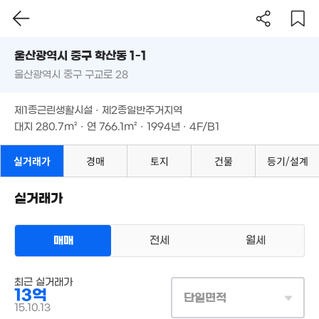
'06. 07
5.45억
울산시 중구 학산동 1-1
'26. 01
2,099만
울산광역시 중구 구교로 28
30.5억
도로명
'13. 04
28억
'16. 02
울산광역시 중구 학산동 1-1
필터
매물 탐색
'26. 01
제1종근린생활시설 · 제2종일반주거지역
울산광역시 중구 구교로 28
대지
280.7m²
· 연
766.1m²
· 1994년 · 4F/B1
10.5억
7.3억
2.9억
'16. 08
'25. 04
115m²
제1종근린생활시설 · 제2종일반주거지역
대지
280.7m²
· 연
766.1m²
· 1994년 · 4F/B1
5.5억
56억
4억
3,0
'14. 07
'19. 01
'09. 11
'24.
실거래가
경매
토지
건물
등기/설계
1,500만
'20. 01
3.2억
205만
실거래가
'17. 03
4.8억
'17. 11
'19. 04
1,000만
3,940만
매매
전세
월세
14m²
'18. 04
6,450만
157m²
상업용건물
매매 13억
최근 실거래가
실거래
대지
281m²
/
연
766m²
13억
단일면적
계약일 '15. 10
2.48억
15.10.13
5.35억
'21. 04
1.79억