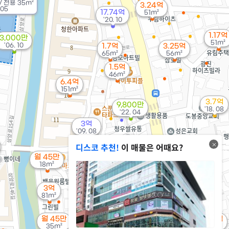
/
전용
35m²
3.24억
 05
17.74억
51m²
'20. 10
1.17억
3,000만
51m²
'06. 10
1.7억
3.25억
65m²
56m²
1.5억
46m²
6.4억
151m²
3.7억
9,800만
'18. 08
'22. 04
3억
'09. 08
6억
디스코 추천!
이 매물은 어때요?
'20. 09
1.5억
월 45만
24m²
18m²
1.2억
69m²
4.7억
3억
월 115만
'21. 07
81m²
65m²
1.48억
33m²
월 45만
1.23억
35m²
45m²