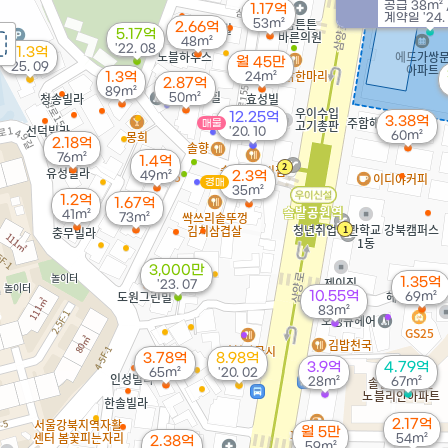
공급
38m²
1.17억
계약일 '24.
53m²
2.66억
5.17억
48m²
'22. 08
11.3억
월 45만
'25. 09
1.3억
24m²
2.87억
89m²
50m²
12.25억
3.38억
매물
'20. 10
60m²
2.18억
76m²
1.4억
49m²
2.3억
경매
35m²
1.2억
1.67억
41m²
73m²
3,000만
1.35억
'23. 07
10.55억
69m²
83m²
3.78억
8.98억
3.9억
4.79억
65m²
'20. 02
28m²
67m²
2.17억
월 5만
54m²
2.38억
59m²