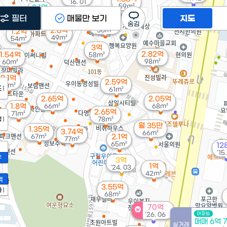
'16. 01
59m²
3.1억
88m²
필터
매물만 보기
지도
2.54억
2.6억
56m²
1.2억
49m²
54m²
3억
2.82억
1.54억
58m²
98m²
60m²
2.1억
2.59억
71m²
도
61m²
2.65억
2.05억
1.8억
66m²
68m²
2.65억
71m²
정
78m²
월 35만
1.35억
3.74억
66m²
67m²
2.1억
77m²
65m²
12
억
'15.
2
3억
1억
'24. 03
42m²
액
3.55억
가
68m²
70억
'26. 06
아파트
매매 6억 
실거래