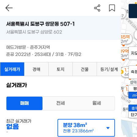
3억
'16. 07
서울특별시 도봉구 쌍문동 507-1
서울특별시 도봉구 삼양로 602
1.45억
72m²
에드가쌍문 · 준주거지역
1.19억
지
준공 2022년 · 253세대 / 31호 · 7F/B2
43m²
실거래가
경매
토지
건물
등기/설계
1.71억
측
경매
66m²
실거래가
평
1.85
58m²
m
매매
전세
월세
총
단
최근 실거래가
분양
38m²
없음
전용
23.1866m²
-