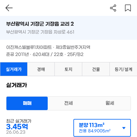
부산시 기장군 기장읍 교리 2
3.07억
32m²
부산광역시 기장군 기장읍 차성로 461
도로명
부산광역시 기장군 기장읍 교리 2
필터
매물 탐색
이진캐스빌블루1차아파트 · 제3종일반주거지역
4.2억
부산광역시 기장군 기장읍 차성로 461
준공 2011년 · 620세대 / 22호 · 25F/B2
109m²
3.
이진캐스빌블루1차아파트 · 제3종일반주거지역
33
준공 2011년 · 620세대 / 22호 · 25F/B2
실거래가
경매
토지
건물
등기/설계
1,200만
실거래가
'12. 08
5,808만
'15. 12
5.62억
3.2억
5.2억
'06. 12
매매
전세
월세
'06. 12
'18. 12
4.6억
아파트
매매 3억 4500만원
'16. 10
최근 실거래가
실거래
공급
113m²
/
전용
85m²
분양
113m²
3.45억
계약일 '26. 06
전용
84.9005m²
26.06.23