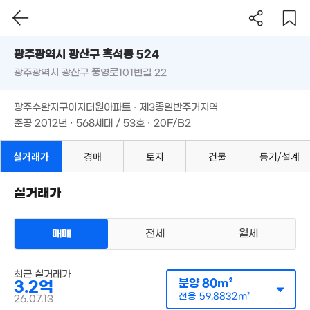
'20. 04
'24. 12
광주시 광산구 흑석동 524
광주광역시 광산구 풍영로101번길 22
도로명
광주광역시 광산구 흑석동 524
필터
매물 탐색
광주수완지구이지더원아파트 · 제3종일반주거지역
광주광역시 광산구 풍영로101번길 22
1.45억
4.54억
준공 2012년 · 568세대 / 53호 · 20F/B2
50억
35m²
121m²
'26. 02
광주수완지구이지더원아파트 · 제3종일반주거지역
14.85억
준공 2012년 · 568세대 / 53호 · 20F/B2
'10. 06
실거래가
경매
토지
건물
등기/설계
4.4억
매물
3.5억
121m²
7.66억
6.5억
77m²
'09. 09
'06. 11
실거래가
7.13억
매매
전세
월세
'11. 02
68.68억
매물가 보기
'12. 12
9.5억
아파트
'12. 02
매매 3억 2000만원
최근 실거래가
실거래
공급
80m²
/
전용
60m²
분양
80m²
3.2억
계약일 '26. 07
전용
59.8832m²
26.07.13