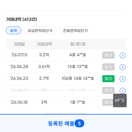
9.5억
'15. 04
18.79억
'12. 01
13.2억
'20. 12
거래내역
(612건)
8.23억
3.05억
12억
'09. 07
총액
공급면적당단가
전용면적당단가
7.47억
171m²
'22. 10
'14. 06
30억
7.47억
24. 11
거래일
거래금액
동/층/호
'15. 02
10.2억
'14. 01
'26.07.13
3.2억
4층 4**호
등기
'26.06.28
3.61억
13층 13**호
등기
10.8억
19.3억
'14. 08
'11. 10
2.06억
'26.06.23
2.7억
106동 14층 14**호
등기
87m²
1.79억
141m²
'26.06.18
3억
1층 1**호
등기
m²
'26.06.18
3억
1층 1**호
등기
50m
더보기 (
1/123
)
등록된 매물
5