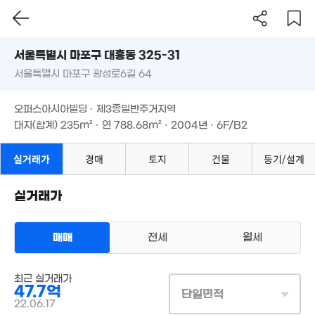
월 57만
'12. 07
'24. 03
25m²
4억
서울시 마포구 대흥동 325-31
'13. 05
서울특별시 마포구 광성로6길 64
도로명
9,800만
서울특별시 마포구 대흥동 325-31
필터
매물 탐색
21m²
오퍼스아시아빌딩 · 제3종일반주거지역
서울특별시 마포구 광성로6길 64
대지(합계)
235m²
· 연
788.68m²
· 2004년 · 6F/B2
월 62만
오퍼스아시아빌딩 · 제3종일반주거지역
45억
25m²
27.5억
대지(합계)
235m²
· 연
788.68m²
· 2004년 · 6F/B2
매물
'26. 07
'15. 07
21.8억
'19. 12
실거래가
경매
토지
건물
등기/설계
9.31억
73억
'26. 06
'24. 01
실거래가
4.95억
41m²
매매
전세
월세
매물가 보기
상업용건물
최근 실거래가
매매 47억 7000만원
실거래
47.7억
대지
235m²
/
연
845m²
단일면적
계약일 '22. 06
75억
22.06.17
'26. 07