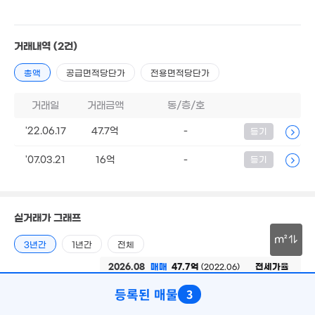
1.5억
0m²
180억
'26. 08
거래내역
(2건)
월 41만
60억
총액
공급면적당단가
전용면적당단가
68m²
'26. 07
16억
거래일
거래금액
동/층/호
'26. 01
22.5억
22.35억
'26. 07
11.5억
'22.06.17
47.7억
-
등기
18.5억
'18. 02
27.
'23. 09
매물
'21. 12
'22. 
4.4억
'07.03.21
16억
-
등기
62m²
18억
6,750만
4,000만
'26. 07
'18. 09
'26. 04
9.8억
'24. 06
81.8억
1.35억
매물
실거래가 그래프
'23. 09
18m²
1.4억
22m²
m²
3년간
1년간
전체
월 52만
3.4억
28m²
30m
2026.08
매매
47.7억
전세가율
(2022.06)
38m²
6.2억
전세
0
0.00%
(-)
66m²
3.81억
등록된 매물
3
95.4억
36m²