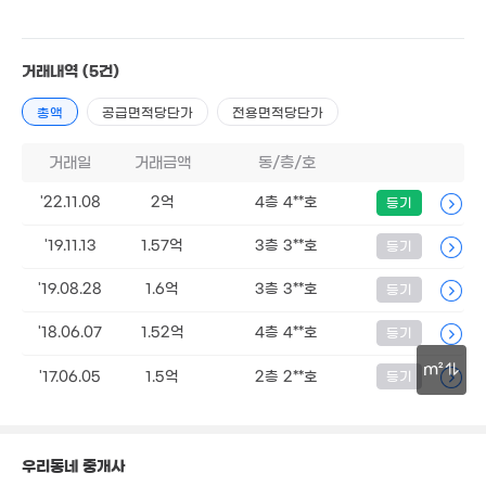
37m²
80m²
49m²
7억
1.9억
'22. 06
3,000만
82m²
거래내역
(5건)
41m²
3.45억
총액
공급면적당단가
전용면적당단가
1.4억
'17. 10
98m²
25억
거래일
거래금액
동/층/호
물
'14. 12
'22.11.08
2억
4층 4**호
등기
1.47억
82m²
1.48억
'19.11.13
1.57억
3층 3**호
등기
82m²
'19.08.28
1.6억
3층 3**호
등기
6억
'18.06.07
1.52억
4층 4**호
등기
0. 05
m²
'17.06.05
1.5억
2층 2**호
등기
30억
30m
'26. 01
18.8억
6,600만
'25. 04
37m²
우리동네 중개사