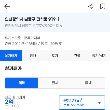
인천시 남동구 간석동 919-1
6,400만
495만
41m²
인천광역시 남동구 호구포로900번길 6
도로명
'17. 12
8,500만
인천광역시 남동구 간석동 919-1
필터
매물 탐색
42m²
4,500만
팰리스타운 · 준주거지역
인천광역시 남동구 호구포로900번길 6
42m²
준공 2012년 · 16세대 / 19호 · 10F/B1
21억
'15. 10
7,450만
2.83억
41m²
106m²
팰리스타운 · 준주거지역
준공 2012년 · 16세대 / 19호 · 10F/B1
1.84억
2.48억
82m²
실거래가
경매
토지
건물
등기/설계
40m²
38억
'23. 02
실거래가
24억
3.8억
매매
전세
월세
'20. 02
66m²
.6억
오피스텔
7억
7. 12
최근 실거래가
매매 2억 1000만원
627m²
실거래
분양
77m²
2억
공급
89m²
/
전용
76m²
계약일 '22. 05
전용
65.74m²
22.11.08
7,700만
1.34억
9,300만