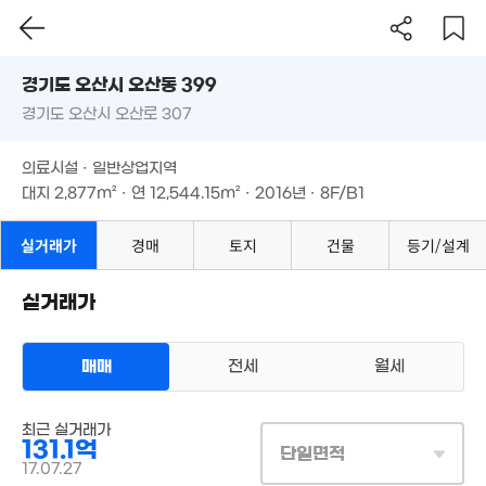
79m²
경기도 오산시 오산동 399
7,000만
경기도 오산시 오산로 307
41m²
도로명
경기도 오산시 오산동 399
필터
매물 탐색
9,250만
의료시설 · 일반상업지역
41m²
경기도 오산시 오산로 307
대지
2,877m²
· 연
12,544.15m²
· 2016년 · 8F/B1
의료시설 · 일반상업지역
대지
2,877m²
· 연
12,544.15m²
· 2016년 · 8F/B1
9,500만
실거래가
경매
토지
건물
등기/설계
'18. 07
실거래가
2억
8.04
104m²
'19. 1
매매
전세
33.84억
월세
'26.08.14.
상업용건물
34.3억
매매 131억 1000만원
최근 실거래가
실거래
'22. 07
19억
131.1억
대지
2,877m²
/
연
12,544m²
단일면적
계약일 '17. 07
1,0
'24. 01
17.07.27
'16.