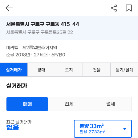
2.45억
'16. 02
10.86억
54m²
2.5억
서울시 구로구 구로동 415-44
'23. 05
56m²
서울특별시 구로구 구로동로35길 22
도로명
96억
2.41억
101.08억
서울특별시 구로구 구로동 415-44
필터
매물 탐색
7. 10
63m²
'24. 12
미라벨 · 제2종일반주거지역
서울특별시 구로구 구로동로35길 22
준공 2018년 · 27세대 · 6F/B0
5.6억
3.3억
'18. 02
72m²
3억
미라벨 · 제2종일반주거지역
'24. 04
준공 2018년 · 27세대 · 6F/B0
2.4억
60m²
11억
실거래가
경매
토지
건물
등기/설계
3.3억
'23. 07
76m²
2.5억
1.48억
실거래가
62m²
7.84억
26m²
2.55억
'21. 04
48m²
2.5억
9.33억
매매
전세
월세
34m²
'14. 04
4.45억
1.2억
'24. 07
3.38억
48m²
다세대
'21. 06
최근 실거래가
매매 2억 3000만원
실거래
분양
33m²
2.06억
없음
3.54억
공급
36m²
/
전용
29m²
'15. 05
계약일 '24. 03
'25. 12
전용
27.33m²
-
2.1억