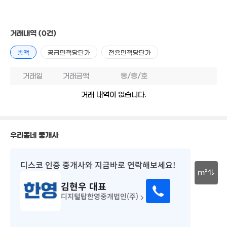
37m²
3.85억
12.9억
2.7억
12억
거래내역
(0건)
105m²
'19. 06
52m²
'18. 02
총액
공급면적당단가
전용면적당단가
4.5억
'14. 12
14.8억
11.5억
'16. 07
'22. 08
거래일
거래금액
동/층/호
52억
'08. 03
거래 내역이 없습니다.
4.2억
8.5억
.95억
'15. 11
'20. 09
41m²
4.9억
'23. 12
15.8억
우리동네 중개사
4.69
'22. 11
57m²
3.4억
11.5억
06. 12
'20. 01
16억
디스코 인증 중개사
와 지금바로 연락해보세요!
'19. 10
6,672만
m²
2.29억
'15. 01
69m²
김현우
대표
6.5억
30m
'25. 10
디지털탑한영중개법인(주)
2.4억
63m²