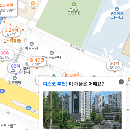
000만원
전용
39m²
5
3.24억
67m²
330억
26. 05
월 40만
30억
44m²
88억
'16. 02
'22. 10
월 50만
108억
26m²
디스코 추천!
이 매물은 어때요?
'19. 04