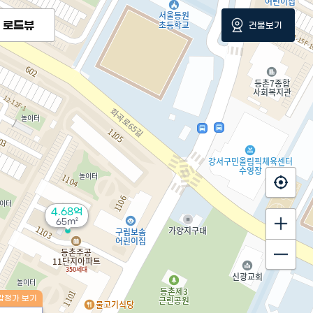
로드뷰
건물보기
4.68억
65m²
감정가 보기