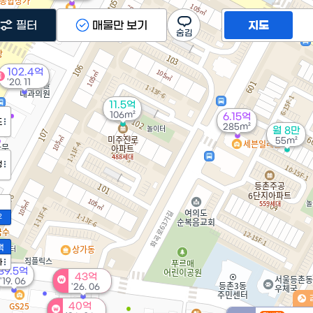
필터
매물만 보기
지도
102.4억
물
'20. 11
11.5억
106m²
6.15억
도
285m²
월 8만
55m²
정
2
액
가
39.5억
43억
'19. 06
'26. 06
40억