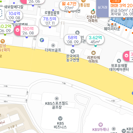
'26. 06
다세대
월 47만
매매 3억 2
실거래
27m²
공급
50m²
/
104억
계약일 '26. 0
'09. 08
78.5억
'07. 11
40.2억
180억
'06. 09
'26. 08
58억
3.62억
'08. 09
45m²
'