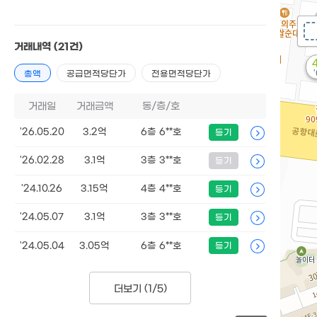
거래내역
(21건)
총액
공급면적당단가
전용면적당단가
거래일
거래금액
동/층/호
'26.05.20
3.2억
6층 6**호
등기
'26.02.28
3.1억
3층 3**호
등기
'24.10.26
3.15억
4층 4**호
등기
'24.05.07
3.1억
3층 3**호
등기
'24.05.04
3.05억
6층 6**호
등기
더보기 (
1/5
)