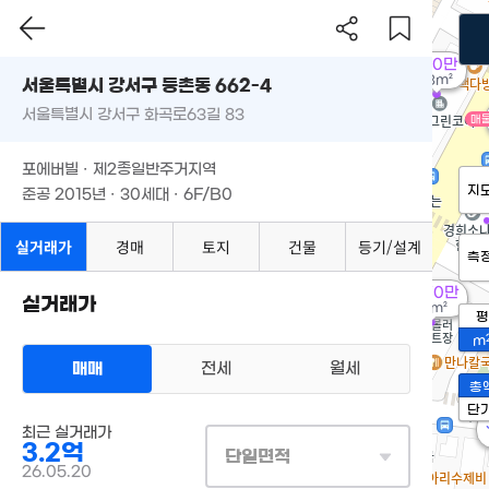
960만
33m²
서울특별시 강서구 등촌동 662-4
서울특별시 강서구 화곡로63길 83
매
포에버빌 · 제2종일반주거지역
지
준공 2015년 · 30세대 · 6F/B0
실거래가
경매
토지
건물
등기/설계
측
3,570만
실거래가
25m²
평
m
매매
전세
월세
총
단
최근 실거래가
3.2억
단일면적
26.05.20