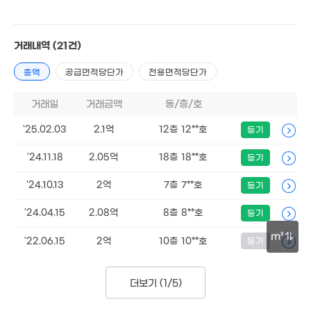
9.7억
106m²
거래내역
(21건)
총액
공급면적당단가
전용면적당단가
거래일
거래금액
동/층/호
월 170만
6억
'25.02.03
2.1억
12층 12**호
물
등기
월 75만
82m²
'12. 04
49m²
'24.11.18
2.05억
18층 18**호
등기
108.7억
'24.10.13
2억
7층 7**호
등기
0m²
7.4억
'06. 12
'24.04.15
2.08억
8층 8**호
등기
13.99억
m²
'22.06.15
2억
10층 10**호
등기
'06. 03
13억
9.5억
'14. 07
30m
'26. 06
9.34억
더보기 (
1/5
)
월 70만
'21. 03
23m²