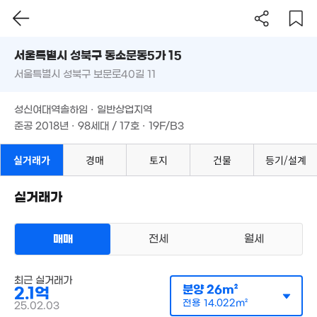
'26. 05
2.69억
서울시 성북구 동소문동5가 15
44m²
12.3억
'22. 05
서울특별시 성북구 보문로40길 11
도로명
월 63만
3.2억
서울특별시 성북구 동소문동5가 15
필터
매물 탐색
39m²
82m²
성신여대역솔하임 · 일반상업지역
서울특별시 성북구 보문로40길 11
준공 2018년 · 98세대 / 17호 · 19F/B3
월 39만
7,000만
12m²
62m²
성신여대역솔하임 · 일반상업지역
9억
1.85억
월 15만
'22. 03
'15. 04
준공 2018년 · 98세대 / 17호 · 19F/B3
43m²
1.95억
실거래가
경매
토지
건물
등기/설계
41m²
10.1억
14.5억
20억
매물
46.5억
실거래가
'26. 01
'12. 12
매물
25. 10
'26. 02
1.82억
22m²
매매
전세
월세
55억
'26. 06
아파트
월 42만
최근 실거래가
매매 2억 1000만원
17m²
실거래
분양
26m²
2.1억
공급
26m²
/
전용
14m²
계약일 '25. 02
전용
14.022m²
25.02.03