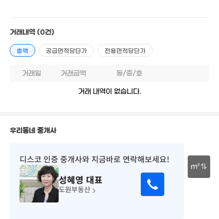
'26. 07
'16. 03
월 55만
29m²
26.5억
월 47만
'19. 04
27m²
75억
거래내역
(0건)
월 47만
'26. 03
19m²
월 19만
4.05억
총액
공급면적당단가
전용면적당단가
월 65만
19m²
92m²
34m²
51억
거래일
거래금액
동/층/호
월 58만
'19. 01
21.5억
19m²
'16. 04
거래 내역이 없습니다.
월 186만
69m²
60억
'26. 06
우리동네 중개사
12.7억
매물
'12. 10
1억
33m²
디스코 인증 중개사
와 지금바로 연락해보세요!
19억
8억
m²
'24. 01
'08. 01
성혜영
대표
43억
1.8억
30m
도원부동산
'26. 06
62m²
4,700만
'17. 05