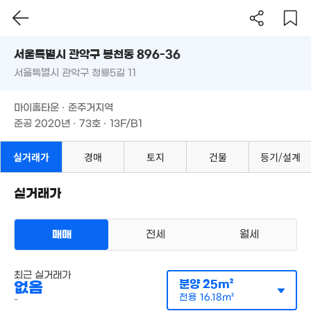
'24. 12
19. 10
1.32억
26m²
서울시 관악구 봉천동 896-36
월 57만
25m²
서울특별시 관악구 청룡5길 11
도로명
서울특별시 관악구 봉천동 896-36
필터
매물 탐색
마이홈타운 · 준주거지역
서울특별시 관악구 청룡5길 11
준공 2020년 · 73호 · 13F/B1
16억
68.83억
'15. 11
마이홈타운 · 준주거지역
월 40만
'21. 04
44m²
준공 2020년 · 73호 · 13F/B1
120억
3.6억
'26. 03
'16. 04
실거래가
경매
토지
건물
등기/설계
월 63만
34m²
47억
'26. 06
실거래가
월 67만
28m²
월 22만
월 115만
43m²
35m²
매매
전세
월세
오피스텔
40.
6억
최근 실거래가
월세 1억 3000만원/25만원
'21.
65.15억
분양
25m²
실거래
70m²
없음
공급
24m²
/
전용
16m²
'24. 10
전용
16.18m²
계약일 '26. 07
-
46억
14.6억