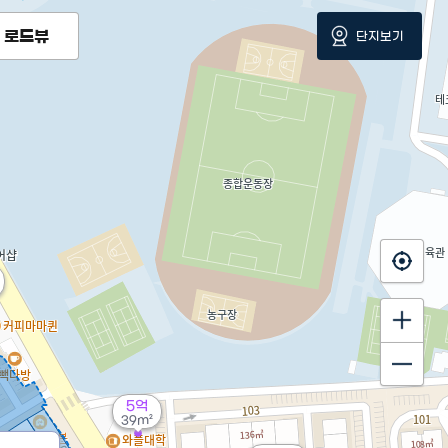
로드뷰
단지보기
5억
39m²