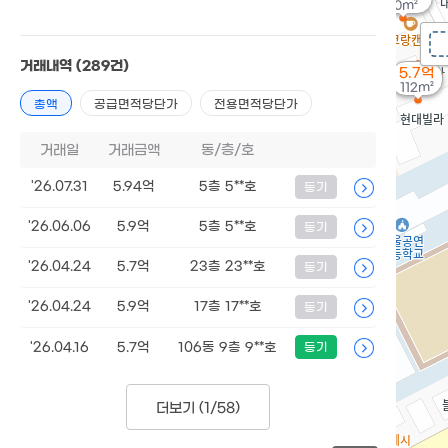
50m²
거래내역
(289건)
5.7억
112m²
총액
공급면적당단가
전용면적당단가
거래일
거래금액
동/층/호
'26.07.31
5.94억
5층 5**호
등기
'26.06.06
5.9억
5층 5**호
등기
'26.04.24
5.7억
23층 23**호
등기
'26.04.24
5.9억
17층 17**호
등기
'26.04.16
5.7억
106동 9층 9**호
등기
더보기 (
1/58
)