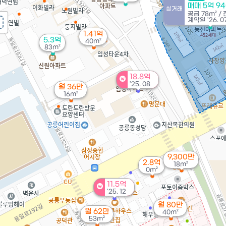
매매 5억 9
실거래
공급
78m²
/
계약일 '26. 0
1.41억
5.3억
40m²
83m²
18.8억
'25. 08
월 36만
16m²
9,300만
2.8억
18m²
0m²
11.5억
'25. 12
월 80만
월 62만
40m²
53m²