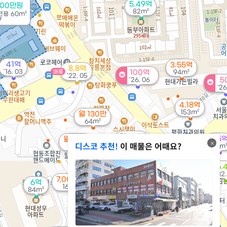
5.49억
400만원
82m²
전용
60m²
7
41억
3.55억
8.8억
'16. 03
매물
100억
94m²
'22. 05
'26. 06
5
'26
4.18억
153m²
월 130만
64m²
월 65만
6.5
월 50만
디스코 추천!
이 매물은 어때요?
40m²
89m
24m²
7,000만
6.
1.26억
'15. 05
'12.
39m²
15.4억
7,000만
6억
'17. 02
16m²
84m²
10.4억
매물
'23. 02