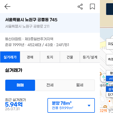
서울특별시 노원구 공릉동 745
서울특별시 노원구 공릉로 211
동신아파트 · 제3종일반주거지역
지
준공 1999년 · 452세대 / 43호 · 24F/B1
실거래가
경매
토지
건물
등기/설계
측
실거래가
평
6.4억
m
73m²
매매
전세
월세
총
단
최근 실거래가
분양
78m²
5.94억
전용
59.99m²
26.07.31
2.02억