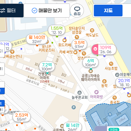
필터
매물만 보기
지도
1.55억
'12. 10
월 140만
32m²
3.5억
2.1억
97m²
109억
'10. 12
도
'26. 06
6억
7.2억
106m²
정
100m²
20.1억
'18. 10
2
액
2억
가
41m²
2.53억
55m²
월 14만
26m²
아파트