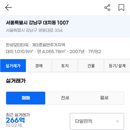
서울시 강남구 대치동 1007
115억
서울특별시 강남구 영동대로 334
도로명
매물
'26. 04
서울특별시 강남구 대치동 1007
필터
매물 탐색
20.34억
한성모터타워 · 제3종일반주거지역
'19. 04
서울특별시 강남구 영동대로 334
대지
1,010.9m²
· 연
4,055.78m²
· 2007년 · 7F/B2
한성모터타워 · 제3종일반주거지역
대지
1,010.9m²
· 연
4,055.78m²
· 2007년 · 7F/B2
실거래가
경매
토지
건물
등기/설계
실거래가
254억
매매
전세
월세
'26. 05
상업용건물
18억
최근 실거래가
매매 266억
실거래
139m²
266억
대지
1,011m²
/
연
4,056m²
단일면적
계약일 '10. 02
10.02.18