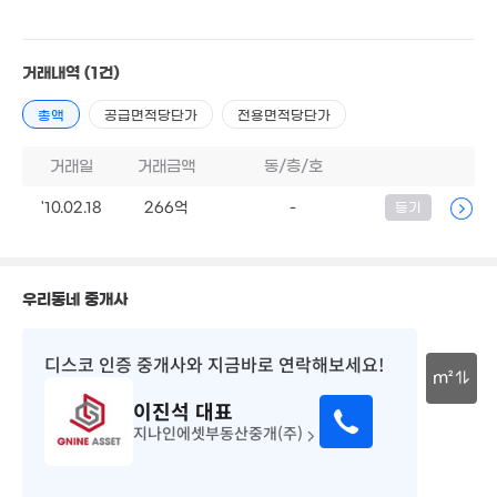
23억
143m²
거래내역
(1건)
총액
공급면적당단가
전용면적당단가
월 900만
264m²
거래일
거래금액
동/층/호
'10.02.18
266억
-
2.5억
등기
86m²
650억
700억
'23. 12
'25. 07
우리동네 중개사
27.95억
643m²
1,050억
'24. 04
디스코 인증 중개사
와 지금바로 연락해보세요!
m²
이진석
대표
30m
월 9,648
지나인에셋부동산중개(주)
1,329m²
83억
'21. 03