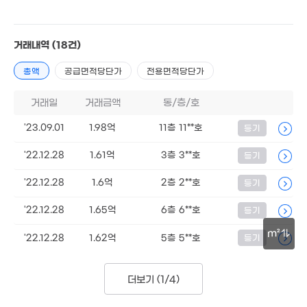
'10. 08
3.77억
63m²
'20. 07
5.3억
180억
'20. 02
2억
거래내역
(18건)
'26. 07
'17. 09
총액
공급면적당단가
전용면적당단가
거래일
거래금액
동/층/호
'23.09.01
1.98억
11층 11**호
등기
월 500만
439m²
'22.12.28
1.61억
3층 3**호
등기
월 200만
'22.12.28
1.6억
2층 2**호
등기
46m²
'22.12.28
1.65억
6층 6**호
등기
m²
'22.12.28
1.62억
5층 5**호
등기
30m
68.
매물
더보기 (
1/4
)
'17. 0