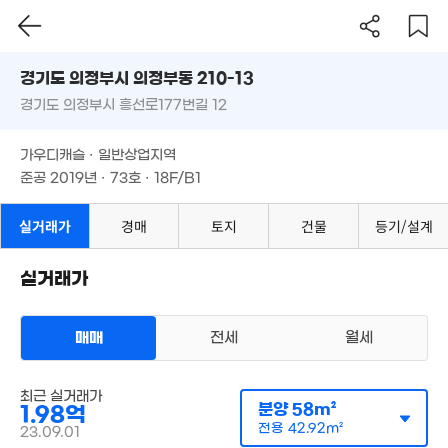
2.91억
'18. 07
1.24억
경기도 의정부시 의정부동 210-13
'10. 06
10.25억
경기도 의정부시 흥선로177번길 12
도로명
'25. 04
경기도 의정부시 의정부동 210-13
필터
26.7억
매물 탐색
가우디캐슬 · 일반상업지역
'17. 09
경기도 의정부시 흥선로177번길 12
14.6억
준공 2019년 · 73호 · 18F/B1
'14. 05
6,600만
24m²
가우디캐슬 · 일반상업지역
3.63억
1.58억
준공 2019년 · 73호 · 18F/B1
96m²
57m²
2.3억
실거래가
경매
토지
건물
등기/설계
'07. 02
8,000
실거래가
32m²
8.95억
30.3억
매물
'17. 01
'21. 03
매매
전세
월세
170억
4,500만
7,000만
'26. 05
26m²
8.5억
33m²
오피스텔
19. 10
최근 실거래가
매매 1억 5200만원
실거래
월 350만
분양
58m²
1.98억
공급
0m²
/
전용
40m²
83m²
계약일 '22. 12
전용
42.92m²
23.09.01
7,780만
18.3억
월 350만
25m²