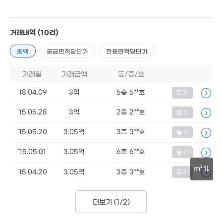
4억
'16. 12
2.33억
1.67억
2.4억
37m²
5.8억
41m²
거래내역
(10건)
59m²
'23. 10
1.5억
8.5억
1.04억
총액
52m²
공급면적당단가
전용면적당단가
0m²
17m²
2.2억
1.6억
74m²
3억
37m²
거래일
거래금액
동/층/호
1.45억
36m²
40m²
4.78억
2.3억
'24. 10
'18.04.09
3억
5층 5**호
33m²
등기
1.8
34
3.6억
'15.05.28
83m²
3억
2층 2**호
등기
2.35억
9,200만
40m²
'15.05.20
3.05억
3층 3**호
등기
38m²
2.65억
9.8억
64m²
5.2억
'25. 08
'15.05.01
3.05억
6층 6**호
등기
'09. 08
m²
월 65만
'15.04.20
3.05억
3층 3**호
등기
2.6억
32m²
1.16억
46m²
4.28
30m
47m²
1.75억
85m
2.33억
50m²
14억
더보기 (
1/2
)
3.5억
68m²
'15. 03
82m²