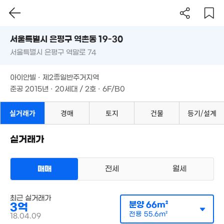
39m²
2.45억
50m²
53m²
서울시 은평구 역촌동 19-30
2.7억
5.8억
15억
78m²
서울특별시 은평구 역말로 74
'25. 12
'26. 04
도로명
9,400만
1.65억
서울특별시 은평구 역촌동 19-30
필터
매물 탐색
45m²
31m²
아이안빌 · 제2종일반주거지역
2.7억
서울특별시 은평구 역말로 74
36m²
2.5억
준공 2015년 · 20세대 / 2호 · 6F/B0
1.72억
65m²
35m²
.1억
아이안빌 · 제2종일반주거지역
17억
4m²
2.8억
0m²
준공 2015년 · 20세대 / 2호 · 6F/B0
경매
2.28억
38m²
40m²
9.1억
실거래가
경매
토지
건물
등기/설계
'26. 02
5.85억
'22. 02
2.55억
실거래가
40m²
3.9억
84m²
2.71억
월 69만
3.1억
35m²
42m²
67m²
매매
전세
월세
2.8억
82m²
12억
4억
3.85억
5m²
다세대
'24. 04
61m²
최근 실거래가
매매 3억
실거래
1.28억
분양
66m²
3억
3.2억
공급
66m²
/
전용
56m²
8.2억
43m²
계약일 '18. 04
70m²
4억
전용
55.6m²
18.04.09
06. 06
48m²