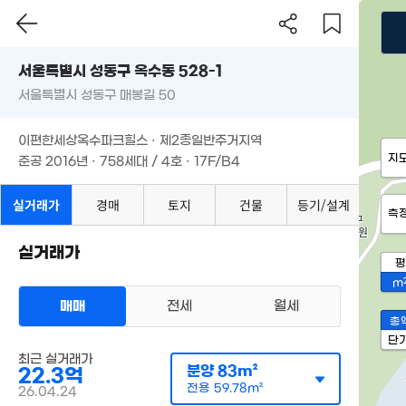
서울특별시 성동구 옥수동 528-1
서울특별시 성동구 매봉길 50
이편한세상옥수파크힐스 · 제2종일반주거지역
지
준공 2016년 · 758세대 / 4호 · 17F/B4
실거래가
경매
토지
건물
등기/설계
측
실거래가
평
m
매매
전세
월세
총
단
최근 실거래가
분양
83m²
22.3억
전용
59.78m²
26.04.24