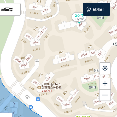
로드뷰
단지보기
26억
109m²