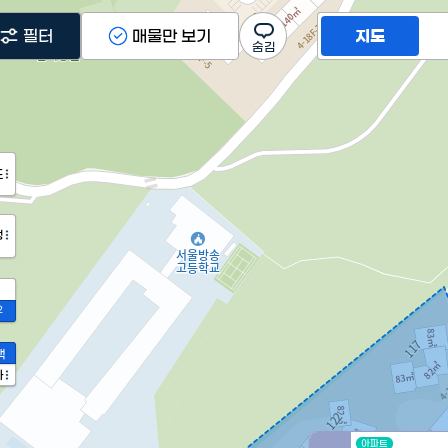
필터
매물만 보기
지도
도
정
2
액
가
아파트