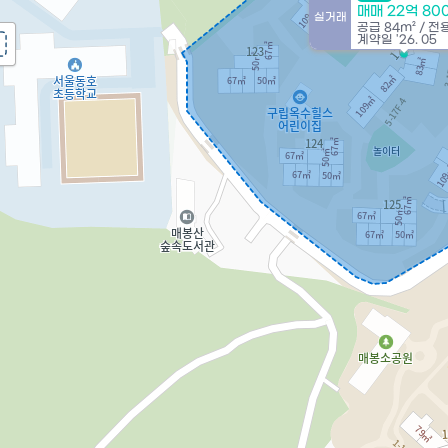
매매 22억 80
실거래
공급
84m²
/
전
계약일 '26. 05