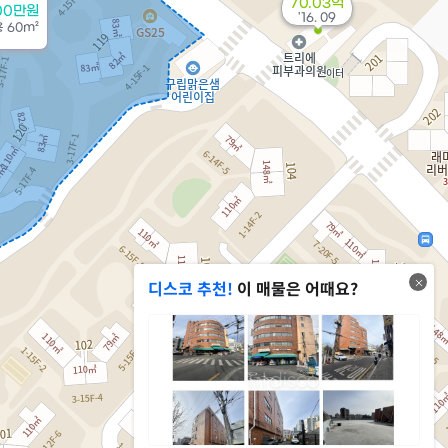
70.03억
00만원
'16. 09
용
60m²
디스코 추천!
이 매물은 어때요?
22.5억
79m²