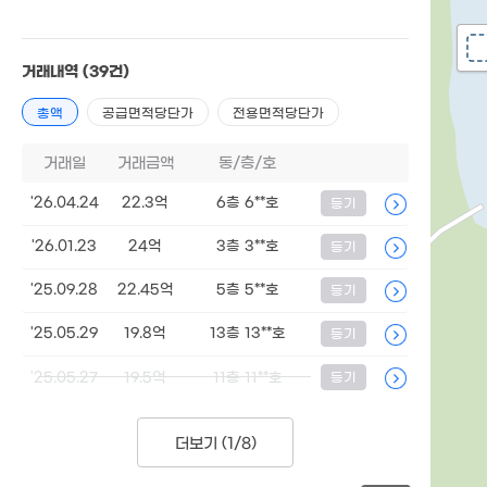
거래내역
(39건)
총액
공급면적당단가
전용면적당단가
거래일
거래금액
동/층/호
'26.04.24
22.3억
6층 6**호
등기
'26.01.23
24억
3층 3**호
등기
'25.09.28
22.45억
5층 5**호
등기
'25.05.29
19.8억
13층 13**호
등기
'25.05.27
19.5억
11층 11**호
등기
더보기 (
1/8
)