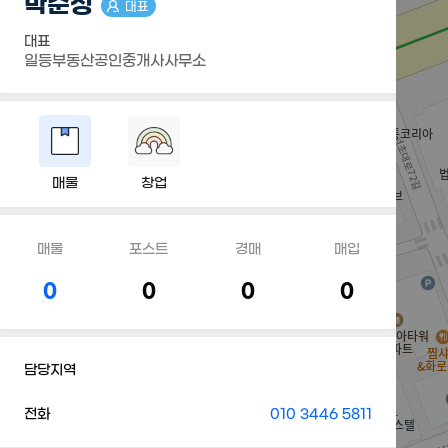
박순성
대표
대표
일등부동산공인중개사사무소
매물
창업
매물
포스트
경매
매입
0
0
0
0
담당지역
전화
010 3446 5811