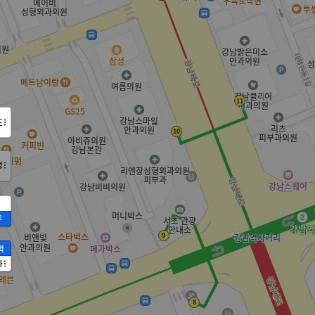
도
정
2
액
가