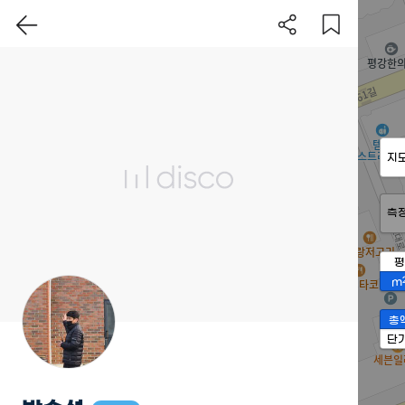
지
측
평
m
총
단