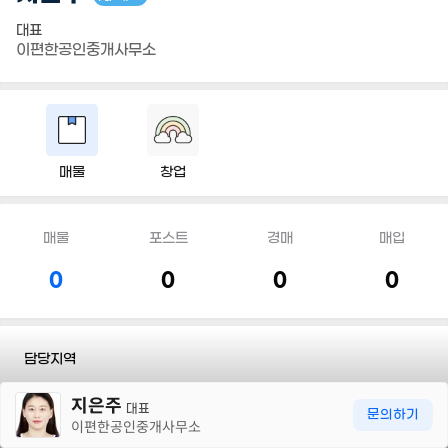
대표
이편한공인중개사무소
매물
창업
매물
포스트
경매
매입
0
0
0
0
담당지역
30m
지은주
전화
010 2502 3363
대표
문의하기
이편한공인중개사무소