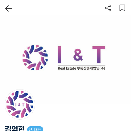
550억
'23. 01
김익현
대표