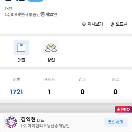
대표
(주)아이앤티부동산중개법인
170억
'24. 06
위치보기
로드뷰
160억
'25. 04
매물
창업
매물
포스트
경매
매입
1721
1
0
0
30m
김익현
대표
문의하기
담당 지역
(주)아이앤티부동산중개법인