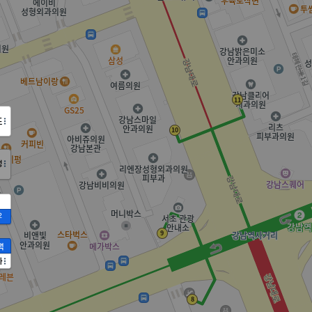
도
정
2
액
가