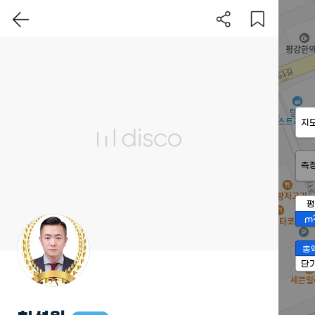
지
측
평
m
총
단