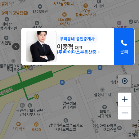
우리동네 공인중개사
이종혁
대표
(주)마이다스부동산중개법인 서초