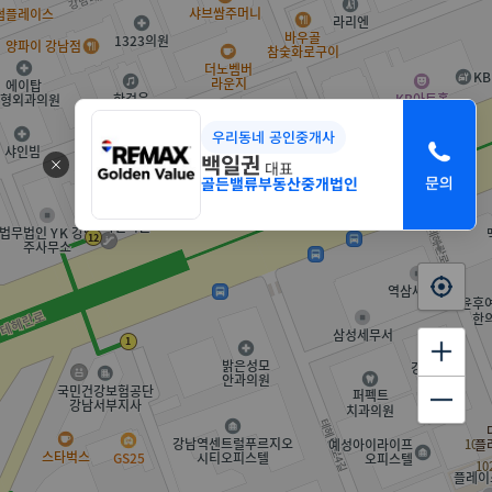
우리동네 공인중개사
백일권
대표
골든밸류부동산중개법인