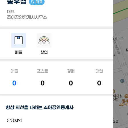
송우경
대표
대표
조아공인중개사사무소
매물
창업
매물
포스트
경매
매입
0
0
0
0
항상 최선을 다하는 조아공인중개사
담당지역