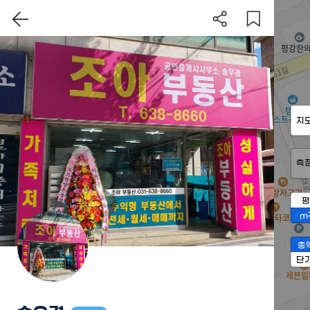
지
측
평
m
총
단