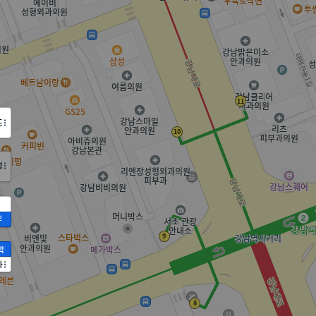
도
정
2
액
가