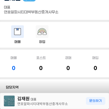
대표
연호알파시티대박부동산중개사무소
매물
창업
매물
포스트
경매
매입
0
0
0
0
담당지역
30m
김재원
전화
010 9373 2238
대표
문의하기
연호알파시티대박부동산중개사무소