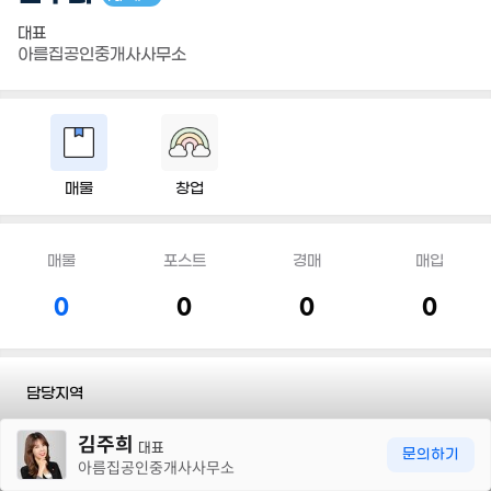
대표
아름집공인중개사사무소
매물
창업
매물
포스트
경매
매입
0
0
0
0
담당지역
30m
김주희
전화
010 3914 2175
대표
문의하기
아름집공인중개사사무소