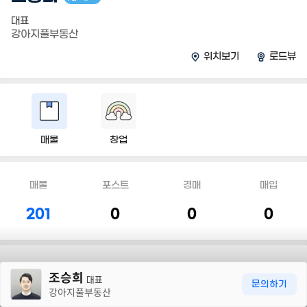
대표
강아지풀부동산
위치보기
로드뷰
매물
창업
매물
포스트
경매
매입
201
0
0
0
30m
조승희
대표
문의하기
담당 지역
강아지풀부동산