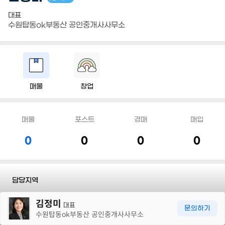
대표
수원탑동ok부동산 공인중개사사무소
매물
창업
매물
포스트
경매
매입
0
0
0
0
담당지역
30m
김정미
전화
010 4141 4921
대표
문의하기
수원탑동ok부동산 공인중개사사무소