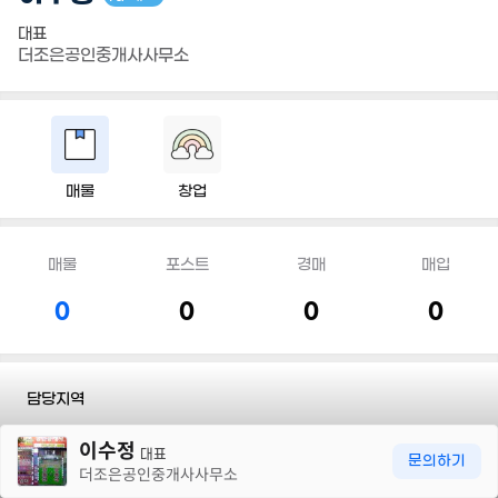
대표
더조은공인중개사사무소
매물
창업
매물
포스트
경매
매입
0
0
0
0
담당지역
30m
이수정
전화
010 5197 8983
대표
문의하기
더조은공인중개사사무소