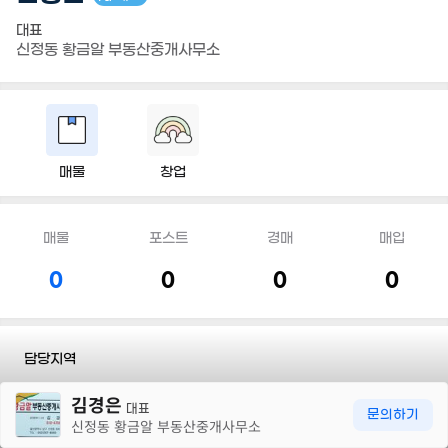
대표
신정동 황금알 부동산중개사무소
매물
창업
매물
포스트
경매
매입
0
0
0
0
담당지역
30m
김경은
전화
010 4758 8289
대표
문의하기
신정동 황금알 부동산중개사무소