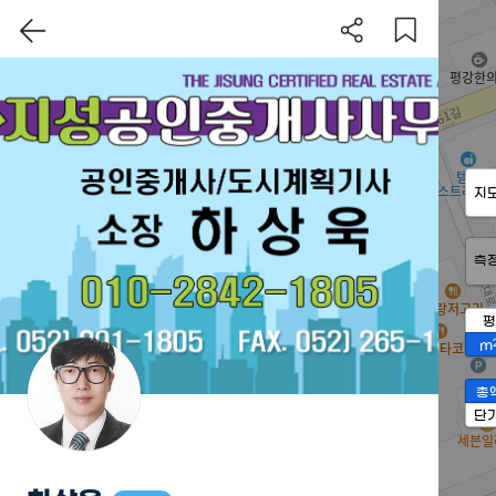
지
측
평
m
총
단