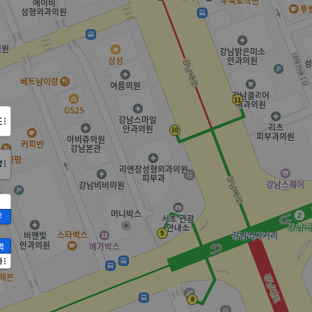
도
정
2
액
가