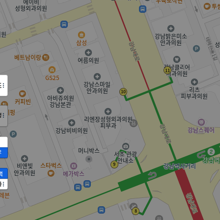
도
정
2
액
가