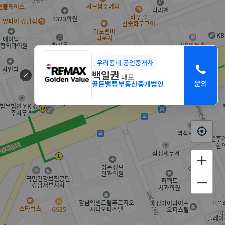
우리동네 공인중개사
백일권
대표
골든밸류부동산중개법인