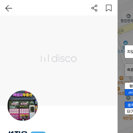
지
측
평
m
총
단