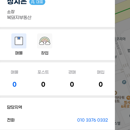
성지은
대표
소장
복돼지부동산
매물
창업
매물
포스트
경매
매입
0
0
0
0
담당지역
전화
010 3376 0332